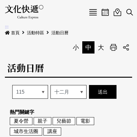
Menu
活動日曆
活動地圖
展
:::
最新公告
首頁
活動特區
活動日曆
電子書
小
中
大
列印
專題特區
活動日曆
活動特區
本期專題
關於我們
歷史專題
活動列表
我要刊登
活動日曆
常見問答
熱門關鍵字
地圖搜尋
關於我們
會員基本資料
夏令營
親子
兒藝節
電影
網站導覽
English
城市生活圈
講座
刊物索取地點
刊登活動