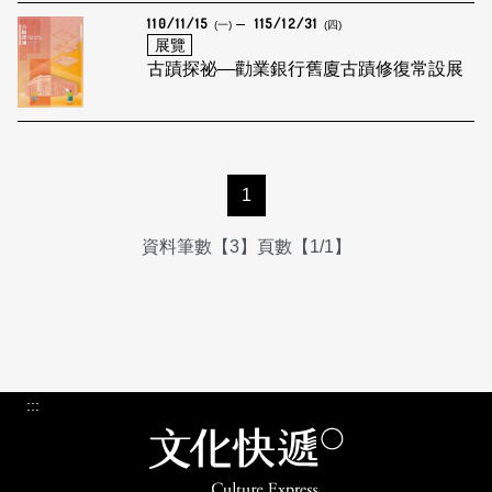
110/11/15
115/12/31
(一)
(四)
展覽
古蹟探祕—勸業銀行舊廈古蹟修復常設展
1
資料筆數【3】頁數【1/1】
:::