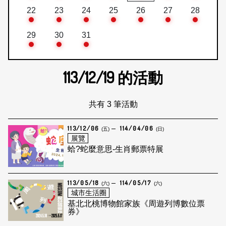
22
23
24
25
26
27
28
29
30
31
113/12/19
的活動
共有 3 筆活動
113/12/06
114/04/06
(五)
(日)
展覽
蛤?蛇麼意思-生肖郵票特展
113/05/18
114/05/17
(六)
(六)
城市生活圈
基北北桃博物館家族《周遊列博數位票
券》