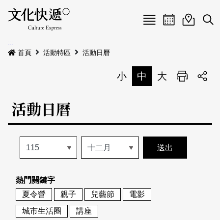
Menu
活動日曆
活動地圖
展
:::
最新公告
首頁
活動特區
活動日曆
電子書
小
中
大
列印
專題特區
活動日曆
活動特區
本期專題
關於我們
歷史專題
活動列表
我要刊登
活動日曆
常見問答
熱門關鍵字
地圖搜尋
關於我們
會員基本資料
夏令營
親子
兒藝節
電影
網站導覽
English
城市生活圈
講座
刊物索取地點
刊登活動