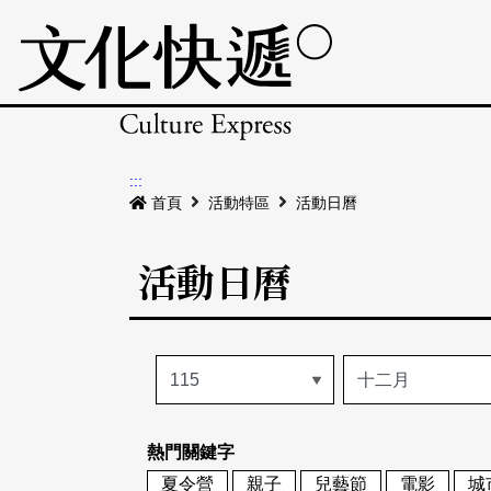
:::
首頁
活動特區
活動日曆
活動日曆
熱門關鍵字
夏令營
親子
兒藝節
電影
城