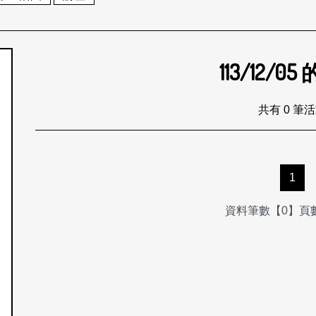
113/12/05
個月
共有 0 筆
1
資料筆數【0】頁數