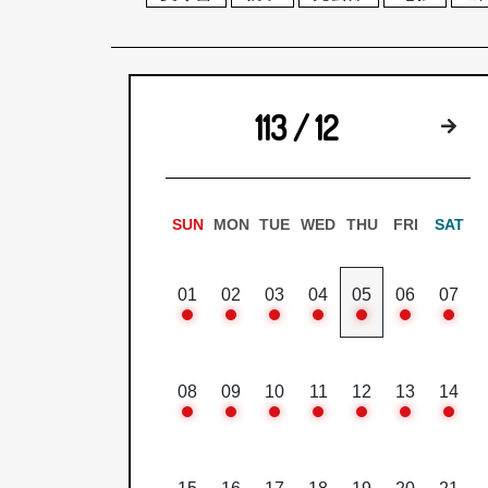
113 / 12
下
SUN
MON
TUE
WED
THU
FRI
SAT
01
02
03
04
05
06
07
08
09
10
11
12
13
14