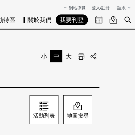
:::
網站導覽
登入/註冊
語系
動特區
關於我們
我要刊登
活動日曆
活動地圖
展
小
中
大
列印
分享
活動列表
地圖搜尋