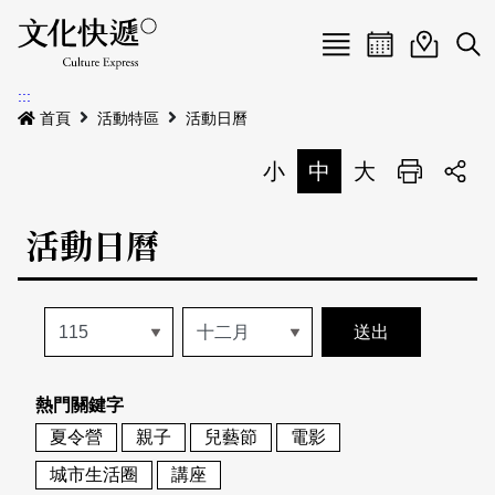
Menu
活動日曆
活動地圖
展
:::
最新公告
首頁
活動特區
活動日曆
電子書
小
中
大
列印
專題特區
活動日曆
活動特區
本期專題
關於我們
歷史專題
活動列表
我要刊登
活動日曆
常見問答
熱門關鍵字
地圖搜尋
關於我們
會員基本資料
夏令營
親子
兒藝節
電影
網站導覽
English
城市生活圈
講座
刊物索取地點
刊登活動