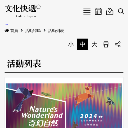
Menu
活動日曆
活動地圖
展
:::
最新公告
首頁
活動特區
活動列表
電子書
小
中
大
列印
專題特區
活動列表
活動特區
本期專題
關於我們
歷史專題
活動列表
我要刊登
活動日曆
常見問答
地圖搜尋
關於我們
會員基本資料
網站導覽
English
刊物索取地點
刊登活動