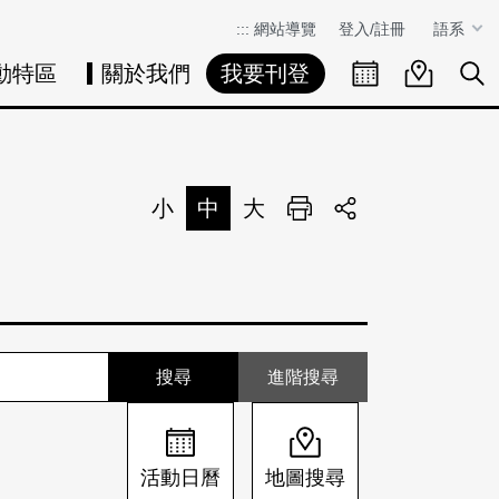
:::
網站導覽
登入/註冊
語系
動特區
關於我們
我要刊登
活動日曆
活動地圖
展
小
中
大
列印
分享
進階搜尋
活動日曆
地圖搜尋