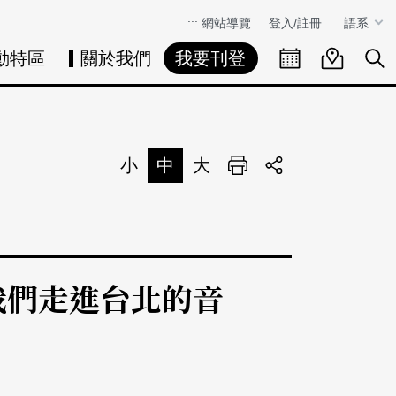
:::
網站導覽
登入/註冊
語系
動特區
關於我們
我要刊登
活動日曆
活動地圖
展
小
中
大
列印
分享
我們走進台北的音