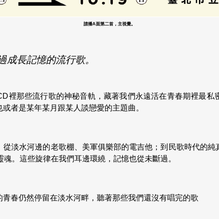
請播A面第二首，主視覺。
過成長記憶的流行歌。
卡帶、CD裡那些流行歌的神秘音軌，藏著我們永遠活在青春期裡最
也或者是某年某月跟某人談戀愛的主題曲。
：從淡水河邊的老歌棚、美軍俱樂部的電吉他；到民歌時代的純
的靈魂。這些旋律在我們耳邊環繞，記憶也從未斷過。
的青春仍然停留在淡水河畔，聽著那些我們還沒有唱完的歌