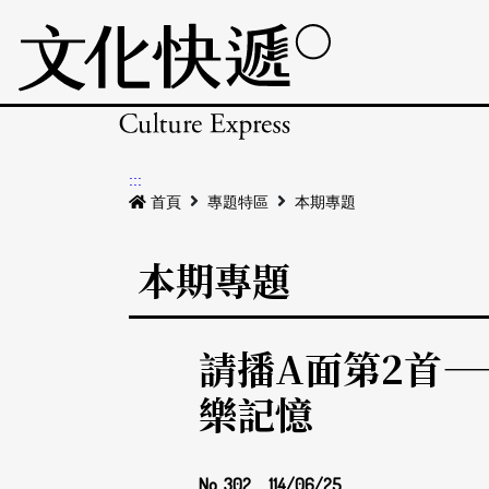
:::
首頁
專題特區
本期專題
本期專題
請播A面第2首
樂記憶
No. 302
114/06/25