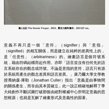
獵人忘記 The Hunter Forgot，2013。壓克力顏料∕畫布，152×127 cm。
意義不再只是一個「意符」（signifier）與「意指」
（signified）的相互關係，而是建立在純粹的差異性上的，
是「任意性」（arbitrariness）的。繪畫語言是個符號系
統，藉由符碼結構而起作用。亦即「語言並沒有任何先於語
言系統存在的觀念或符號。不論是意指的意符，語言只有源
於系統而產生的觀念差異和語言差異。」康乃爾大學文學教
授喬納森‧庫勒（Jonathan Culler）指出「意義是由事物間
的關係產生，而非由其本質確立」此一說正精確地解釋了季
大純創作不斷試圖打破那個由絕對權威中心所明定意義的思
想根源；也就是瓦解了繪畫形式及意義性的固著。