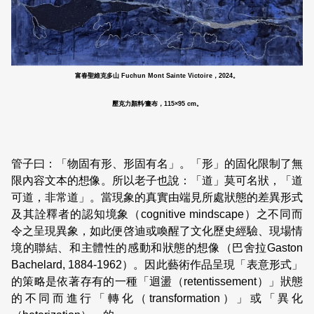
富春聖維克多山 Fuchun Mont Sainte Victoire，2024。
壓克力顏料∕畫布，115×95 cm。
管子曰：「物固有形、形固有名」。「形」的固化限制了無
限內容文本的想像。所以老子也說：「道」莫可名狀，「道
可道，非常道」。當現象的真實由端見所處狀態的差異形式
及其詮釋者的認知境象（cognitive mindscape）之不同而
令之呈現異象，如此便啓迪或喚醒了文化歷史經驗、現場情
境的聯結、和主體性的感動和狀態的想像（巴舍拉Gaston
Bachelard, 1884-1962）。因此藝術作品呈現「表意形式」
的策略是依著存有的一種「迴盪（retentissement）」狀態
的不同而進行「轉化（transformation）」或「異化