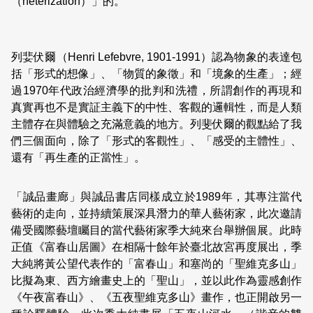
（heterization）」的。
列婓伏爾（Henri Lefebvre, 1901-1991）認為物象的表達包
括「形式的想像」、「物質的象徵」和「境象的生產」；經
過1970年代政治經濟學的批判和洗禮，所謂創作的再現和
真實再也不是實証主義下的中性、客觀的邏輯性，而是人類
主體存在與體驗之充滿意義的地方。列斐伏爾的觀點給了我
們三個面向，除了「形式的客觀性」、「感受的主體性」、
還有「再生產的正當性」。
「誠品畫廊」與誠品書店同樣成立於1989年，其專注當代
藝術的走向，並持續策展深具潛力的華人藝術家，此次邀請
備受國際藝壇矚目的當代藝術家季大純來台舉辦個展。此時
正值《富春山居圖》在相隔十餘年於臺北故宮再度展出，季
大純將黃公望代表作的「富春山」和塞尚的「聖維克多山」
比擬為東、西方繪畫史上的「聖山」，並以此作為靈感創作
《午夜富春山》、《五夜聖維克多山》畫作，也正開啟另一