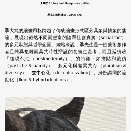
蒼蠅蚊子 Flies and Mosquitoes，2024。
壓克力顏料∕畫布，28×24 cm。
季大純的繪畫風格跨越了傳統繪畫形式區分具象與抽象的藩
籬，展現出截然不同而豐富的詮釋社會真實（social fact）
的多元狀態與哲學企圖。總地來說，季先生是一位藝術創作
者且兼具複雜而具共時性辯証的意義生產者，而且延續著
「後現代性（postmodernity）」的特徵：如拼貼和戲仿
（pastiche & parody）、多元化與差異共存（pluralism &
diversity）、去中心化（decentralization）、身份認同的流
動化（fluid & hybrid identities）。