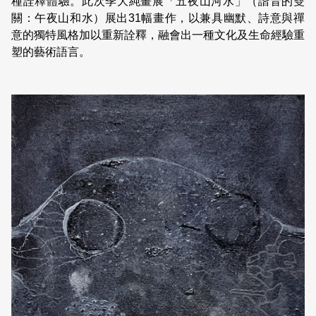
種詮釋體驗。此次季大純畫展「五夜山河水」（諧音的雙
關：午夜山和水）展出31幅畫作，以兼具幽默、詩意與禪
意的獨特風格加以重新詮釋，融會出一種文化及生命經驗重
塑的藝術語言。