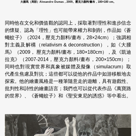
大腫馬（局部）Alexandre Dumas，2009。壓克力顏料∕畫布，180×180 cm。
同時他在文化和價值觀的認同上，採取著對理性和進步信念
的懷疑、認為「理性」也可能帶來權力和剝削，作品如《蒼
蠅蚊子》（2024，壓克力顏料/畫布，28×24cm）；強調相
對主義及解構（relativism & deconstruction），如《大腫
馬》（2009， 壓克力顏料/畫布，180×180cm），及《凱迪
拉克》（2007-2014，壓克力顏料/畫布，200×150cm）；
同時也對現實世界和真象被媒體及擬像（simulacrum）取
代產生焦慮及對抗；這些都可以從他的作品中如游移般地去
探索。他的繪畫風格是一種筆隨意走的遊離，具有遊戲性、
批判性和詩性的繪畫語言；我們也可以從代表作品《萬寶路
的世界》、《蒼蠅蚊子》和《聖安東尼的誘惑》等中看出。