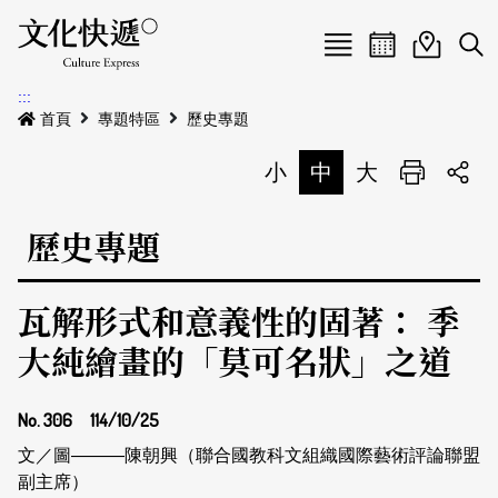
Menu
活動日曆
活動地圖
展
:::
最新公告
首頁
專題特區
歷史專題
電子書
小
中
大
列印
專題特區
歷史專題
活動特區
本期專題
瓦解形式和意義性的固著： 季
關於我們
歷史專題
活動列表
大純繪畫的「莫可名狀」之道
我要刊登
活動日曆
常見問答
No. 306
114/10/25
地圖搜尋
關於我們
會員基本資料
網站導覽
English
文／圖―――陳朝興（聯合國教科文組織國際藝術評論聯盟
副主席）
刊物索取地點
刊登活動