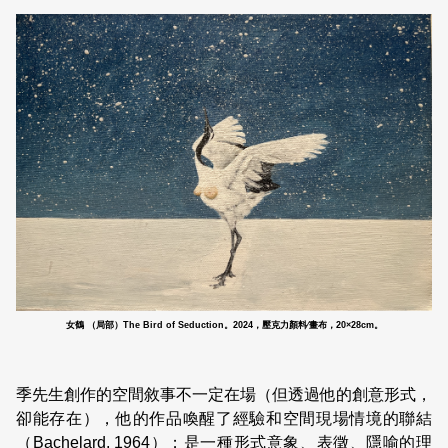
女鶴 （局部）The Bird of Seduction。2024，壓克力顏料∕畫布，20×28cm。
季先生創作的空間敘事不一定在場（但透過他的創意形式，
卻能存在），他的作品喚醒了經驗和空間現場情境的聯結
（Bachelard, 1964）；是一種形式意象、表徵、隱喻的理