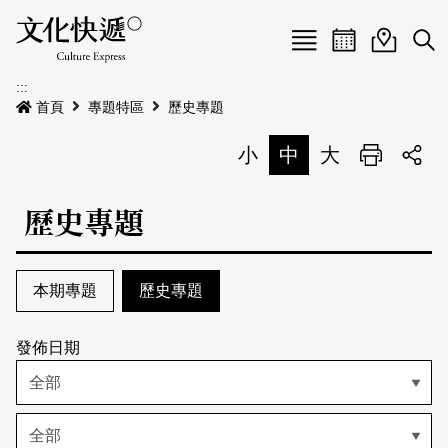
Menu
活動日曆
活動地圖
展
:::
最新公告
首頁
專題特區
歷史專題
電子書
小
中
大
列印
專題特區
歷史專題
活動特區
本期專題
關於我們
本期專題
歷史專題
活動列表
歷史專題
我要刊登
活動日曆
常見問答
發佈日期
地圖搜尋
關於我們
會員基本資料
網站導覽
English
刊物索取地點
刊登活動