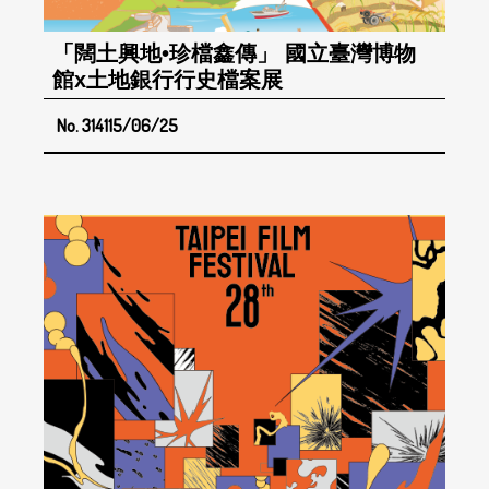
「闊土興地•珍檔鑫傳」 國立臺灣博物
館x土地銀行行史檔案展
No. 314
115/06/25