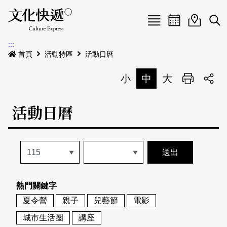
Menu
活動日曆
活動地圖
展
:::
最新公告
首頁
活動特區
活動日曆
電子書
小
中
大
列印
專題特區
活動日曆
活動特區
本期專題
關於我們
歷史專題
活動列表
我要刊登
活動日曆
常見問答
熱門關鍵字
地圖搜尋
關於我們
會員基本資料
夏令營
親子
兒藝節
電影
網站導覽
English
城市生活圈
講座
刊物索取地點
刊登活動