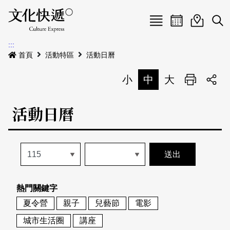
Menu
活動日曆
活動地圖
展
:::
最新公告
首頁
活動特區
活動日曆
電子書
小
中
大
列印
專題特區
活動日曆
活動特區
本期專題
關於我們
歷史專題
活動列表
我要刊登
活動日曆
常見問答
熱門關鍵字
地圖搜尋
關於我們
會員基本資料
夏令營
親子
兒藝節
電影
網站導覽
English
城市生活圈
講座
刊物索取地點
刊登活動