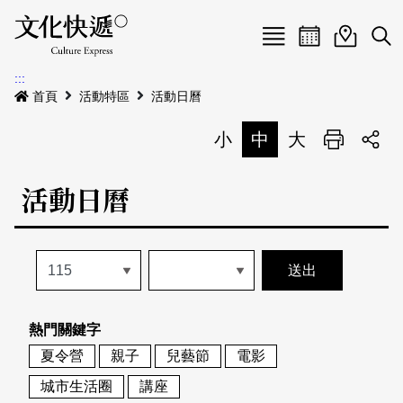
Menu
活動日曆
活動地圖
展
:::
最新公告
首頁
活動特區
活動日曆
電子書
小
中
大
列印
專題特區
活動日曆
活動特區
本期專題
關於我們
歷史專題
活動列表
我要刊登
活動日曆
常見問答
熱門關鍵字
地圖搜尋
關於我們
會員基本資料
夏令營
親子
兒藝節
電影
網站導覽
English
城市生活圈
講座
刊物索取地點
刊登活動