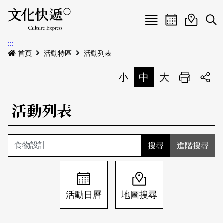
Menu
活動日曆
活動地圖
展
:::
最新公告
首頁
活動特區
活動列表
電子書
小
中
大
列印
專題特區
活動列表
活動特區
本期專題
關於我們
歷史專題
活動列表
進階搜尋
我要刊登
活動日曆
常見問答
地圖搜尋
關於我們
會員基本資料
活動日曆
地圖搜尋
網站導覽
English
刊物索取地點
刊登活動