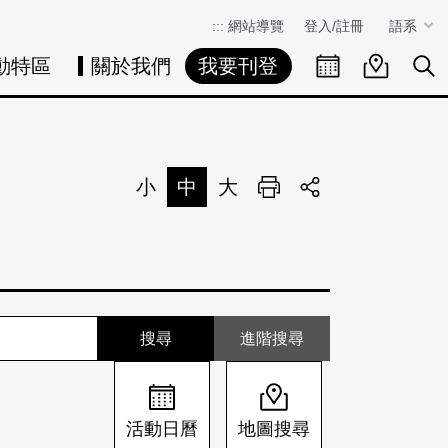
:::
網站導覽
登入/註冊
語系
動特區
關於我們
我要刊登
活動日曆
活動地圖
展
小
中
大
列印
分享
進階搜尋
活動日曆
地圖搜尋