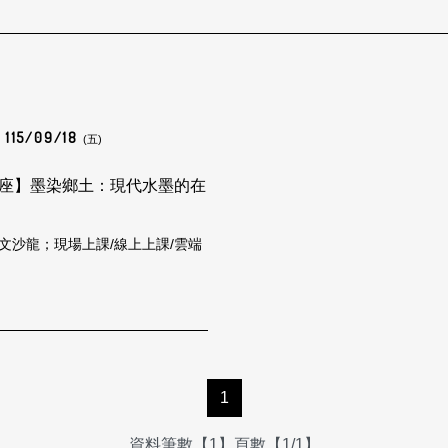
115/09/18
(五)
座】墨染鄉土：現代水墨的在
文沙龍；現場上課/線上上課/雲端
1
資料筆數【1】頁數【1/1】