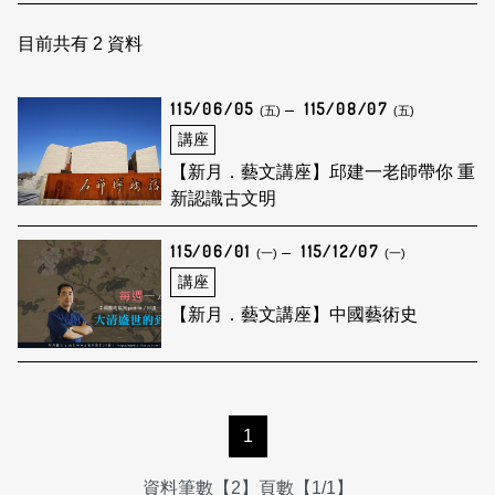
日本語
登入/註冊
訂閱文化快遞
目前共有
2
資料
聯絡我們
115/06/05
115/08/07
(五)
(五)
講座
【新月．藝文講座】邱建一老師帶你 重
新認識古文明
115/06/01
115/12/07
(一)
(一)
講座
【新月．藝文講座】中國藝術史
1
資料筆數【2】頁數【1/1】