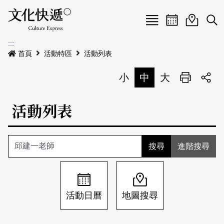
Menu
活動日曆
活動地圖
展
:::
最新公告
首頁
活動特區
活動列表
電子書
小
中
大
列印
專題特區
活動列表
活動特區
本期專題
關於我們
歷史專題
活動列表
進階搜尋
我要刊登
活動日曆
常見問答
地圖搜尋
關於我們
會員基本資料
活動日曆
地圖搜尋
網站導覽
English
刊物索取地點
刊登活動