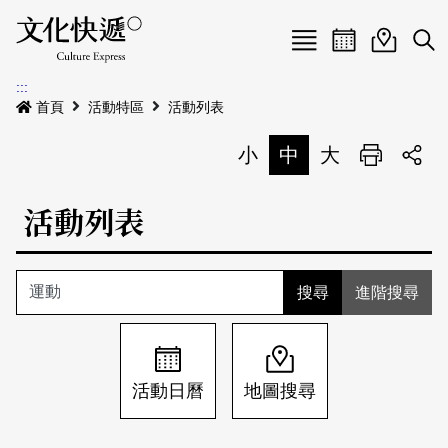
Menu
活動日曆
活動地圖
展
:::
最新公告
首頁
活動特區
活動列表
電子書
小
中
大
列印
專題特區
活動列表
活動特區
本期專題
關於我們
歷史專題
活動列表
進階搜尋
我要刊登
活動日曆
常見問答
地圖搜尋
關於我們
會員基本資料
活動日曆
地圖搜尋
網站導覽
English
刊物索取地點
刊登活動