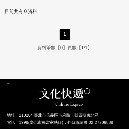
日本語
登入/註冊
訂閱文化快遞
目前共有
0
資料
聯絡我們
1
資料筆數【0】頁數【1/1】
:::
地址：110204 臺北市信義區市府路一號四樓東北區
電話：1999(臺北市民當家熱線)，外縣市請撥 02-27208889