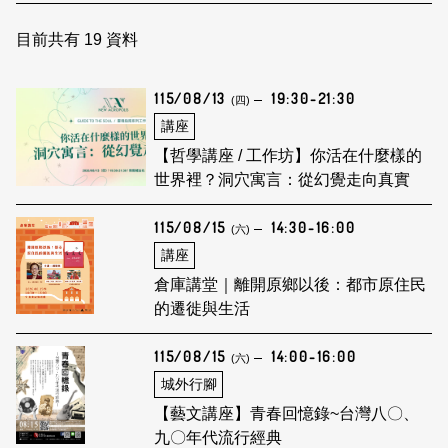
日本語
登入/註冊
訂閱文化快遞
目前共有
19
資料
聯絡我們
115/08/13
19:30-21:30
(四)
講座
【哲學講座 / 工作坊】你活在什麼樣的
世界裡？洞穴寓言：從幻覺走向真實
115/08/15
14:30-16:00
(六)
講座
倉庫講堂｜離開原鄉以後：都市原住民
的遷徙與生活
115/08/15
14:00-16:00
(六)
城外行腳
【藝文講座】青春回憶錄~台灣八〇、
九〇年代流行經典