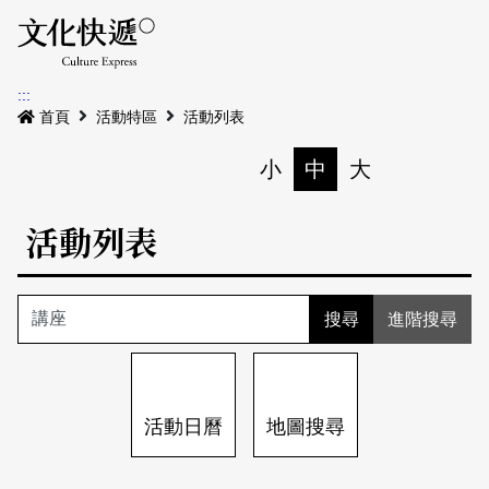
Menu
活動日曆
活動地圖
展
:::
最新公告
首頁
活動特區
活動列表
電子書
小
中
大
列印
專題特區
活動列表
活動特區
本期專題
關於我們
歷史專題
活動列表
進階搜尋
我要刊登
活動日曆
常見問答
地圖搜尋
關於我們
會員基本資料
活動日曆
地圖搜尋
網站導覽
English
刊物索取地點
刊登活動