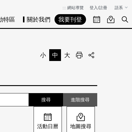
:::
網站導覽
登入/註冊
語系
動特區
關於我們
我要刊登
活動日曆
活動地圖
展
小
中
大
列印
分享
進階搜尋
活動日曆
地圖搜尋