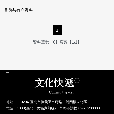
日本語
登入/註冊
訂閱文化快遞
目前共有
0
資料
聯絡我們
1
資料筆數【0】頁數【1/1】
:::
地址：110204 臺北市信義區市府路一號四樓東北區
電話：1999(臺北市民當家熱線)，外縣市請撥 02-27208889