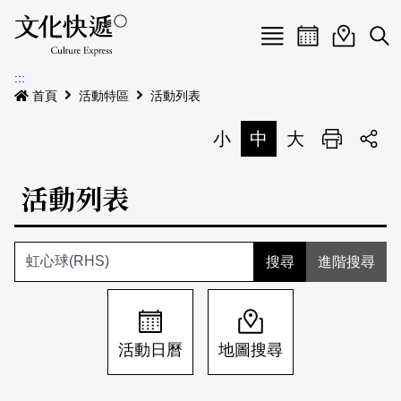
Menu
活動日曆
活動地圖
展
:::
最新公告
首頁
活動特區
活動列表
電子書
小
中
大
列印
專題特區
活動列表
活動特區
本期專題
關於我們
歷史專題
活動列表
進階搜尋
我要刊登
活動日曆
常見問答
地圖搜尋
關於我們
會員基本資料
活動日曆
地圖搜尋
網站導覽
English
刊物索取地點
刊登活動