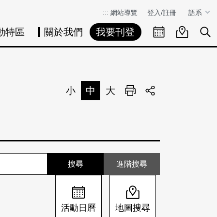
:::
網站導覽
登入/註冊
語系
動特區
關於我們
我要刊登
活動日曆
活動地圖
展
小
中
大
列印
分享
進階搜尋
活動日曆
地圖搜尋