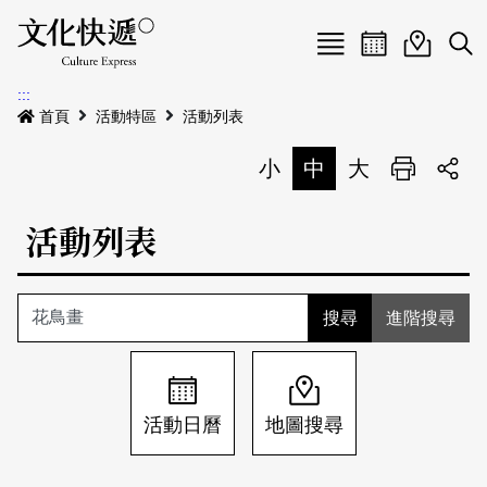
Menu
活動日曆
活動地圖
展
:::
最新公告
首頁
活動特區
活動列表
電子書
小
中
大
列印
專題特區
活動列表
活動特區
本期專題
關於我們
歷史專題
活動列表
進階搜尋
我要刊登
活動日曆
常見問答
地圖搜尋
關於我們
會員基本資料
活動日曆
地圖搜尋
網站導覽
English
刊物索取地點
刊登活動