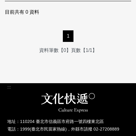
日本語
登入/註冊
訂閱文化快遞
目前共有
0
資料
聯絡我們
1
資料筆數【0】頁數【1/1】
:::
地址：110204 臺北市信義區市府路一號四樓東北區
電話：1999(臺北市民當家熱線)，外縣市請撥 02-27208889