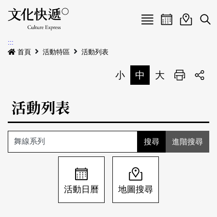
Menu
活動日曆
活動地圖
展
:::
最新公告
首頁
活動特區
活動列表
電子書
小
中
大
列印
專題特區
活動列表
活動特區
本期專題
關於我們
歷史專題
活動列表
進階搜尋
我要刊登
活動日曆
常見問答
地圖搜尋
關於我們
會員基本資料
活動日曆
地圖搜尋
網站導覽
English
刊物索取地點
刊登活動