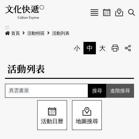
Menu
活動日曆
活動地圖
展
:::
最新公告
首頁
活動特區
活動列表
電子書
小
中
大
列印
專題特區
活動列表
活動特區
本期專題
關於我們
歷史專題
活動列表
進階搜尋
我要刊登
活動日曆
常見問答
地圖搜尋
關於我們
會員基本資料
活動日曆
地圖搜尋
網站導覽
English
刊物索取地點
刊登活動