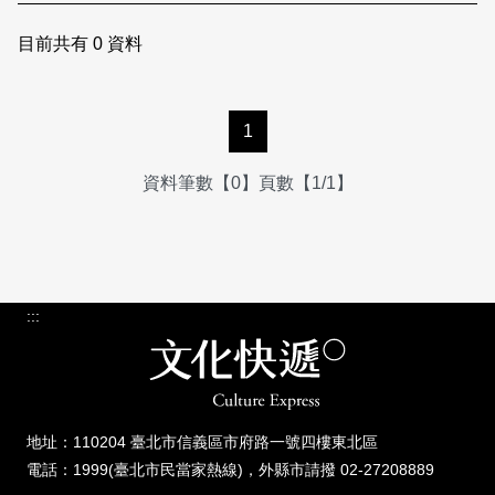
日本語
登入/註冊
訂閱文化快遞
目前共有
0
資料
聯絡我們
1
資料筆數【0】頁數【1/1】
:::
地址：110204 臺北市信義區市府路一號四樓東北區
電話：1999(臺北市民當家熱線)，外縣市請撥 02-27208889