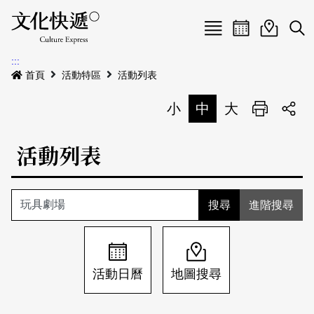
Menu
活動日曆
活動地圖
展
:::
最新公告
首頁
活動特區
活動列表
電子書
小
中
大
列印
專題特區
活動列表
活動特區
本期專題
關於我們
歷史專題
活動列表
進階搜尋
我要刊登
活動日曆
常見問答
地圖搜尋
關於我們
會員基本資料
活動日曆
地圖搜尋
網站導覽
English
刊物索取地點
刊登活動