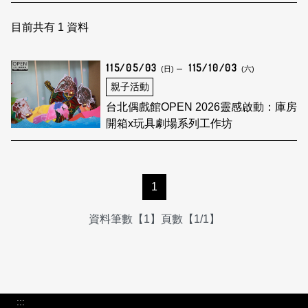
日本語
登入/註冊
訂閱文化快遞
目前共有
1
資料
聯絡我們
115/05/03
115/10/03
(日)
(六)
親子活動
台北偶戲館OPEN 2026靈感啟動：庫房
開箱x玩具劇場系列工作坊
1
資料筆數【1】頁數【1/1】
:::