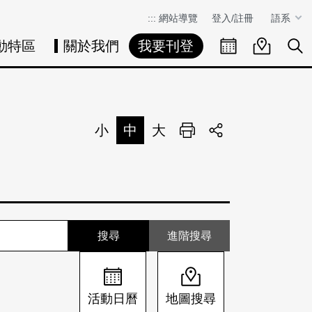
:::
網站導覽
登入/註冊
語系
動特區
關於我們
我要刊登
活動日曆
活動地圖
展
小
中
大
列印
分享
進階搜尋
活動日曆
地圖搜尋