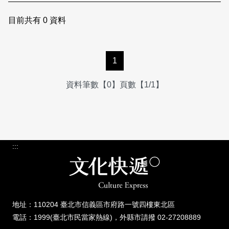
日本語
登入/註冊
訂閱文化快遞
目前共有
0
資料
聯絡我們
1
資料筆數【0】頁數【1/1】
:::
地址：110204 臺北市信義區市府路一號四樓東北區
電話：1999(臺北市民當家熱線)，外縣市請撥 02-27208889