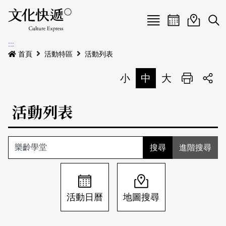
Menu
活動日曆
活動地圖
展
:::
最新公告
首頁
活動特區
活動列表
電子書
小
中
大
列印
專題特區
活動列表
活動特區
本期專題
關於我們
歷史專題
活動列表
進階搜尋
我要刊登
活動日曆
常見問答
地圖搜尋
關於我們
會員基本資料
活動日曆
地圖搜尋
網站導覽
English
刊物索取地點
刊登活動