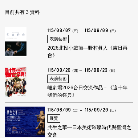
日本語
登入/註冊
訂閱文化快遞
目前共有
3
資料
聯絡我們
115/08/07
115/08/09
(五)
(日)
表演藝術
2026北投小戲節—野村眞人《吉日再
會》
115/08/20
115/08/23
(四)
(日)
表演藝術
峸劇場2026台日交流作品－《這十年，
我們的祭典》
115/06/09
115/09/20
(二)
(日)
展覽
共生之華—日本美術璀璨時代與臺灣之
交會