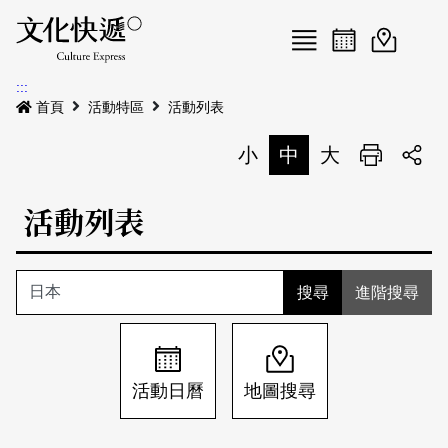
Menu
活動日曆
活動地圖
展
:::
最新公告
首頁
活動特區
活動列表
電子書
小
中
大
列印
專題特區
活動列表
活動特區
本期專題
關於我們
歷史專題
活動列表
進階搜尋
我要刊登
活動日曆
常見問答
地圖搜尋
關於我們
會員基本資料
活動日曆
地圖搜尋
網站導覽
English
刊物索取地點
刊登活動