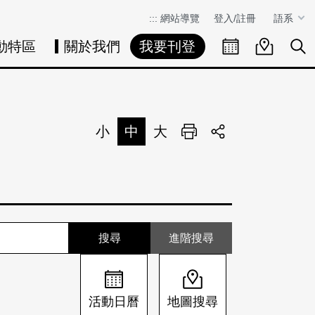
:::
網站導覽
登入/註冊
語系
動特區
關於我們
我要刊登
活動日曆
活動地圖
展
小
中
大
列印
分享
進階搜尋
活動日曆
地圖搜尋