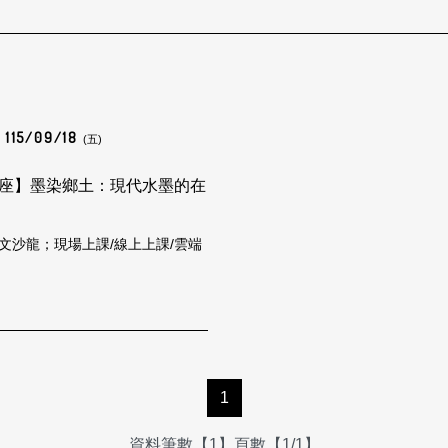
115/09/18
(五)
座】墨染鄉土：現代水墨的在
文沙龍；現場上課/線上上課/雲端
1
資料筆數【1】頁數【1/1】