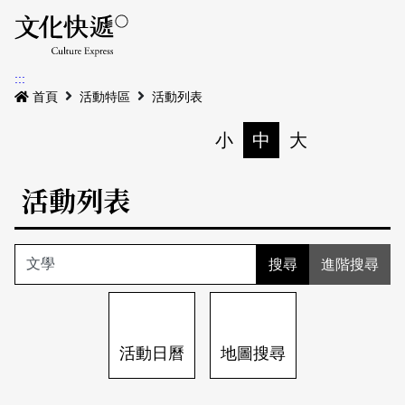
Menu
活動日曆
活動地圖
展
:::
最新公告
首頁
活動特區
活動列表
電子書
小
中
大
列印
專題特區
活動列表
活動特區
本期專題
關於我們
歷史專題
活動列表
進階搜尋
我要刊登
活動日曆
常見問答
地圖搜尋
關於我們
會員基本資料
活動日曆
地圖搜尋
網站導覽
English
刊物索取地點
刊登活動