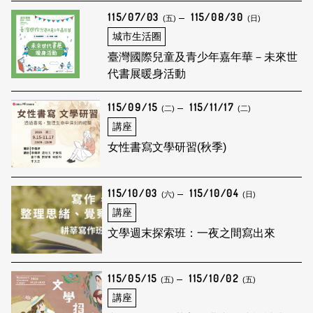
115/07/03
115/08/30
(五)
(日)
城市生活圈
臺灣國際兒童及青少年嘉年華－未來世
代書展暖身活動
115/09/15
115/11/17
(二)
(二)
講座
女性書寫文學研習(秋季)
115/10/03
115/10/04
(六)
(日)
講座
文學週末探索班：一夜之間寫出來
115/05/15
115/10/02
(五)
(五)
講座