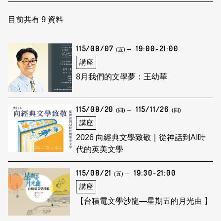
日本語
登入/註冊
訂閱文化快遞
目前共有
9
資料
聯絡我們
115/08/07
19:00-21:00
(五)
講座
8月我們的文學夢：王幼華
115/08/20
115/11/26
(四)
(四)
講座
2026 向經典文學致敬｜從神話到AI時
代的英美文學
115/08/21
19:30-21:00
(五)
講座
【台積電文學沙龍—星期五的月光曲 】