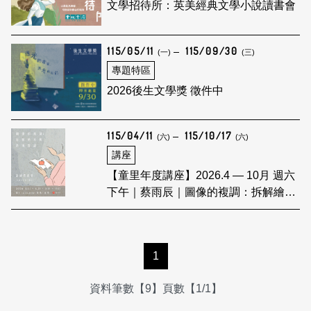
文學招待所：英美經典文學小說讀書會
115/05/11
115/09/30
(一)
(三)
專題特區
2026後生文學獎 徵件中
115/04/11
115/10/17
(六)
(六)
講座
【童里年度講座】2026.4 — 10月 週六
下午｜蔡雨辰｜圖像的複調：拆解繪本
與跨域對讀
1
資料筆數【9】頁數【1/1】