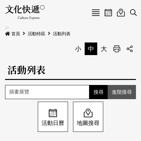
Menu
活動日曆
活動地圖
展
:::
最新公告
首頁
活動特區
活動列表
電子書
小
中
大
列印
專題特區
活動列表
活動特區
本期專題
關於我們
歷史專題
活動列表
進階搜尋
我要刊登
活動日曆
常見問答
地圖搜尋
關於我們
會員基本資料
活動日曆
地圖搜尋
網站導覽
English
刊物索取地點
刊登活動