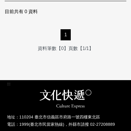
日本語
登入/註冊
訂閱文化快遞
目前共有
0
資料
聯絡我們
1
資料筆數【0】頁數【1/1】
:::
地址：110204 臺北市信義區市府路一號四樓東北區
電話：1999(臺北市民當家熱線)，外縣市請撥 02-27208889