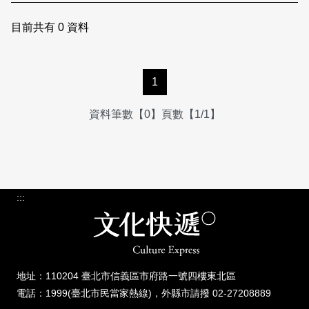
日本語
登入/註冊
訂閱文化快遞
目前共有
0
資料
聯絡我們
1
資料筆數【0】頁數【1/1】
:::
地址：110204 臺北市信義區市府路一號四樓東北區
電話：1999(臺北市民當家熱線)，外縣市請撥 02-27208889