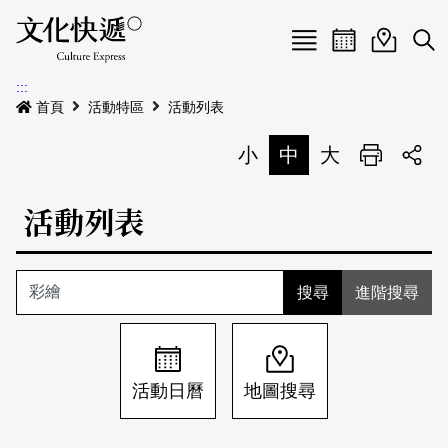
Menu
活動日曆
活動地圖
展
:::
最新公告
首頁
活動特區
活動列表
電子書
小
中
大
列印
專題特區
活動列表
活動特區
本期專題
關於我們
歷史專題
活動列表
進階搜尋
我要刊登
活動日曆
常見問答
地圖搜尋
關於我們
會員基本資料
活動日曆
地圖搜尋
網站導覽
English
刊物索取地點
刊登活動