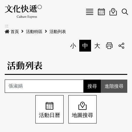
Menu
活動日曆
活動地圖
展
:::
最新公告
首頁
活動特區
活動列表
電子書
小
中
大
列印
專題特區
活動列表
活動特區
本期專題
關於我們
歷史專題
活動列表
進階搜尋
我要刊登
活動日曆
常見問答
地圖搜尋
關於我們
會員基本資料
活動日曆
地圖搜尋
網站導覽
English
刊物索取地點
刊登活動