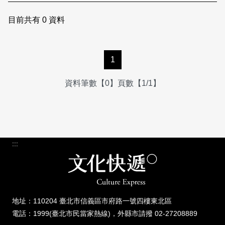
日本語
登入/註冊
訂閱文化快遞
目前共有
0
資料
聯絡我們
1
資料筆數【0】頁數【1/1】
:::
地址：110204 臺北市信義區市府路一號四樓東北區
電話：1999(臺北市民當家熱線)，外縣市請撥 02-27208889