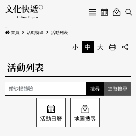
Menu
活動日曆
活動地圖
展
:::
最新公告
首頁
活動特區
活動列表
電子書
小
中
大
列印
專題特區
活動列表
活動特區
本期專題
關於我們
歷史專題
活動列表
進階搜尋
我要刊登
活動日曆
常見問答
地圖搜尋
關於我們
會員基本資料
活動日曆
地圖搜尋
網站導覽
English
刊物索取地點
刊登活動