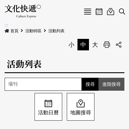
Menu
活動日曆
活動地圖
展
:::
最新公告
首頁
活動特區
活動列表
電子書
小
中
大
列印
專題特區
活動列表
活動特區
本期專題
關於我們
歷史專題
活動列表
進階搜尋
我要刊登
活動日曆
常見問答
地圖搜尋
關於我們
會員基本資料
活動日曆
地圖搜尋
網站導覽
English
刊物索取地點
刊登活動