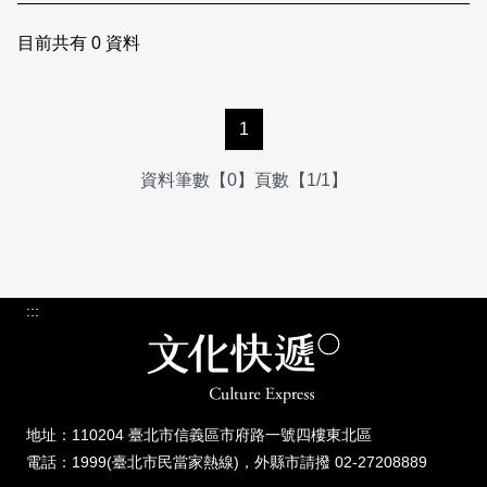
日本語
登入/註冊
訂閱文化快遞
目前共有
0
資料
聯絡我們
1
資料筆數【0】頁數【1/1】
:::
地址：110204 臺北市信義區市府路一號四樓東北區
電話：1999(臺北市民當家熱線)，外縣市請撥 02-27208889