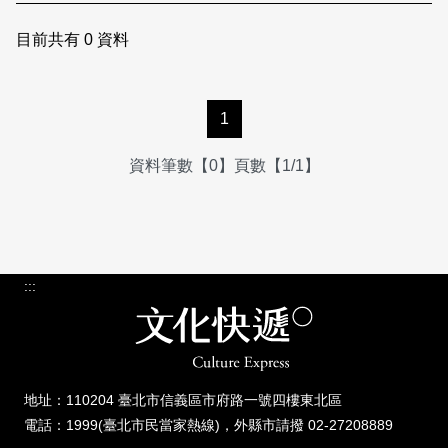
日本語
登入/註冊
訂閱文化快遞
目前共有
0
資料
聯絡我們
1
資料筆數【0】頁數【1/1】
:::
地址：110204 臺北市信義區市府路一號四樓東北區
電話：1999(臺北市民當家熱線)，外縣市請撥 02-27208889