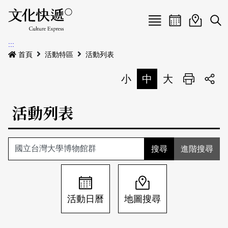
Menu
活動日曆
活動地圖
展
:::
最新公告
首頁
活動特區
活動列表
電子書
小
中
大
列印
專題特區
活動列表
活動特區
本期專題
關於我們
歷史專題
活動列表
進階搜尋
我要刊登
活動日曆
常見問答
地圖搜尋
關於我們
會員基本資料
活動日曆
地圖搜尋
網站導覽
English
刊物索取地點
刊登活動