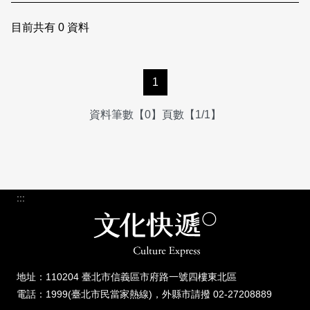
日本語
登入/註冊
訂閱文化快遞
目前共有
0
資料
聯絡我們
1
資料筆數【0】頁數【1/1】
:::
地址：110204 臺北市信義區市府路一號四樓東北區
電話：1999(臺北市民當家熱線)，外縣市請撥 02-27208889