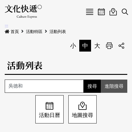
Menu
活動日曆
活動地圖
展
:::
最新公告
首頁
活動特區
活動列表
電子書
小
中
大
列印
專題特區
活動列表
活動特區
本期專題
關於我們
歷史專題
活動列表
進階搜尋
我要刊登
活動日曆
常見問答
地圖搜尋
關於我們
會員基本資料
活動日曆
地圖搜尋
網站導覽
English
刊物索取地點
刊登活動