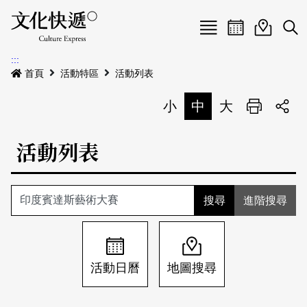
Menu
活動日曆
活動地圖
展
:::
最新公告
首頁
活動特區
活動列表
電子書
小
中
大
列印
專題特區
活動列表
活動特區
本期專題
關於我們
歷史專題
活動列表
進階搜尋
我要刊登
活動日曆
常見問答
地圖搜尋
關於我們
會員基本資料
活動日曆
地圖搜尋
網站導覽
English
刊物索取地點
刊登活動