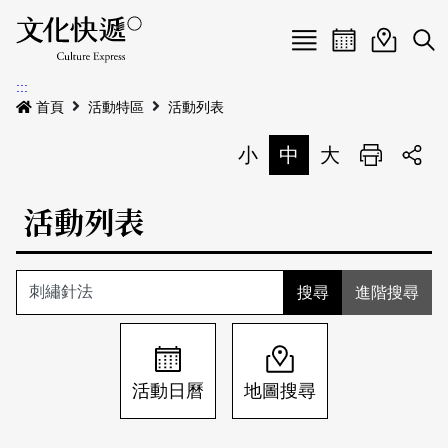
Menu
活動日曆
活動地圖
展
:::
最新公告
首頁
活動特區
活動列表
電子書
小
中
大
列印
專題特區
活動列表
活動特區
本期專題
關於我們
歷史專題
活動列表
進階搜尋
我要刊登
活動日曆
常見問答
地圖搜尋
關於我們
會員基本資料
活動日曆
地圖搜尋
網站導覽
English
刊物索取地點
刊登活動