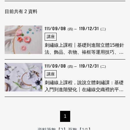
日本語
登入/註冊
訂閱文化快遞
目前共有
2
資料
聯絡我們
111/09/08
119/12/31
(四)
(二)
講座
刺繡線上課程┋​基礎到進階立體15種針
法、飾品、衣物、裱框等運用技巧、立
體刺繡
111/09/08
119/12/31
(四)
(二)
講座
刺繡線上課程，說說立體刺繡課：基礎
入門到進階變化┋在繡線交織裡的平衡
韻律
1
資料筆數【2】頁數【1/1】