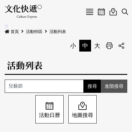
Menu
活動日曆
活動地圖
展
:::
最新公告
首頁
活動特區
活動列表
電子書
小
中
大
列印
專題特區
活動列表
活動特區
本期專題
關於我們
歷史專題
活動列表
進階搜尋
我要刊登
活動日曆
常見問答
地圖搜尋
關於我們
會員基本資料
活動日曆
地圖搜尋
網站導覽
English
刊物索取地點
刊登活動