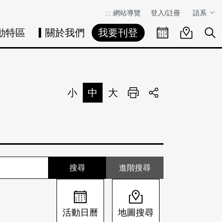
:::
網站導覽
登入/註冊
語系
動特區
關於我們
我要刊登
活動日曆
活動地圖
展
小
中
大
列印
分享
進階搜尋
活動日曆
地圖搜尋