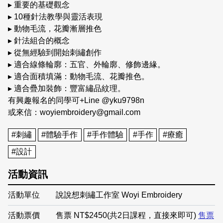
▸ 重要的基礎觀念
▸ 10種針法教學與靈活表現
▸ 動物毛流，花瓣漸層推色
▸ 針法組合的概念
▸ 從無經驗到開始刺繡創作
▸ 適合線條輪廓：五官、外輪廓、修飾邊緣。
▸ 適合面積填滿：動物毛流、花瓣推色。
▸ 適合疊加裝飾：豐富繡品紋理。
有興趣報名的同學可+Line @yku9798n
或來信：woyiembroidery@gmail.com
#刺繡
#體驗手作
#手作體驗
#手作
#療癒
#設計
活動資訊
活動單位
說說想刺繡工作室 ​Woyi Embroidery
活動票價
售票 NT$2450(共2日課程，直接來即可)
售票