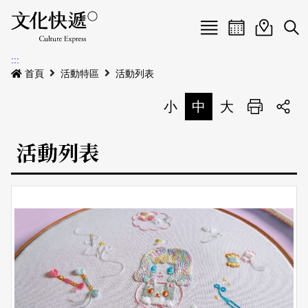
Menu
活動日曆
活動地圖
展
:::
最新公告
首頁
活動特區
活動列表
電子書
小
中
大
列印
專題特區
活動列表
活動特區
本期專題
關於我們
歷史專題
活動列表
我要刊登
活動日曆
常見問答
地圖搜尋
關於我們
會員基本資料
網站導覽
English
刊物索取地點
刊登活動