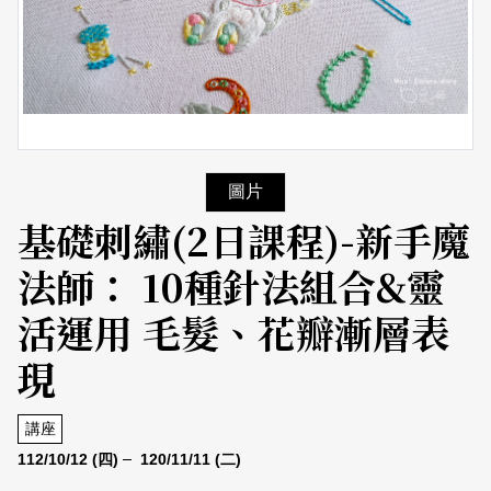
日本語
登入/註冊
訂閱文化快遞
聯絡我們
圖片
基礎刺繡(2日課程)-新手魔
法師： 10種針法組合&靈
活運用 毛髮、花瓣漸層表
現
講座
112/10/12
(四)
120/11/11
(二)