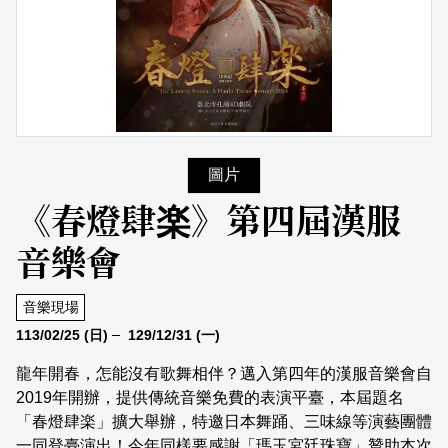
日本語
登入/註冊
訂閱文化快遞
聯絡我們
圖片
《春燈肆楽》第四屆漢服
音樂會
音樂現場
113/02/25
(日)
129/12/31
(一)
龍年開春，怎能沒有歌舞相伴？邁入第四年的漢服音樂會自
2019年開辦，提供傳統音樂免費的表演平臺，本屆題名
「春燈肆楽」擴大舉辦，特邀日本舞踊、三味線等演藝團體
一同登臺演出！今年同樣要感謝「瑪玉宮廷珠寶」贊助本次