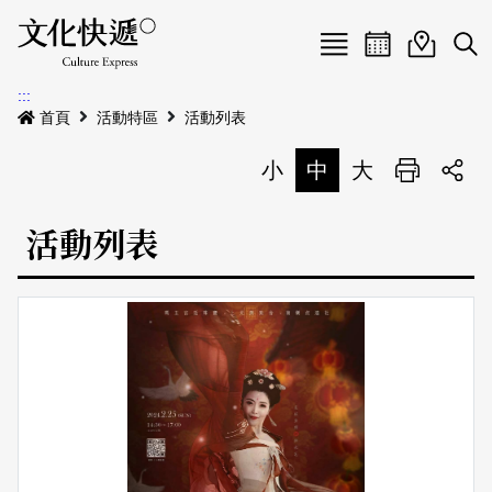
Menu
活動日曆
活動地圖
展
:::
最新公告
首頁
活動特區
活動列表
電子書
小
中
大
列印
專題特區
活動列表
活動特區
本期專題
關於我們
歷史專題
活動列表
我要刊登
活動日曆
常見問答
地圖搜尋
關於我們
會員基本資料
網站導覽
English
刊物索取地點
刊登活動