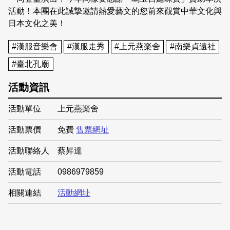
活動！本團在此誠摯邀請熱愛藝文的您前來觀賞中華文化與
日本文化之美！
#漢服音樂會
#漢服走秀
#上元燕楽舍
#南樂貞遠社
#臺北孔廟
活動資訊
活動單位
上元燕楽舍
活動票價
免費
售票網址
活動聯絡人
蔡昇達
活動電話
0986979859
相關連結
活動網址