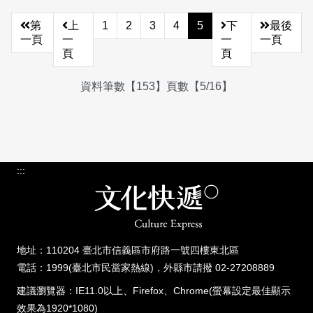
第
上
1
2
3
4
5
下
最後
一頁
一
一
一頁
頁
頁
資料筆數【153】頁數【5/16】
:::
地址：110204 臺北市信義區市府路一號四樓東北區
電話：1999(臺北市民當家熱線)，外縣市請撥 02-27208889
建議瀏覽器：IE11.0以上、Firefox、Chrome(螢幕設定最佳顯示
效果為1920*1080)