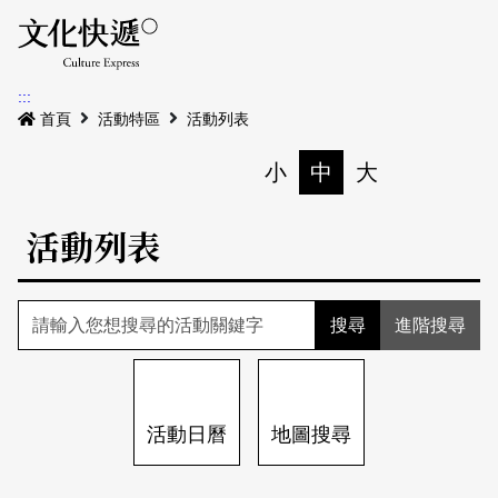
Menu
活動日曆
活動地圖
展
:::
最新公告
首頁
活動特區
活動列表
電子書
小
中
大
列印
專題特區
活動列表
活動特區
本期專題
關於我們
歷史專題
活動列表
進階搜尋
我要刊登
活動日曆
常見問答
地圖搜尋
關於我們
會員基本資料
活動日曆
地圖搜尋
網站導覽
English
刊物索取地點
刊登活動