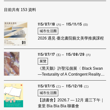
日本語
登入/註冊
訂閱文化快遞
目前共有
153
資料
聯絡我們
115/07/18
115/11/15
(六)
(日)
城市生活圈
2026 遇見·臺北書院藝文美學推廣課程
115/07/17
115/08/29
(五)
(六)
展覽
《黑天鵝》許聖泓個展〈 Black Swan
—Texturality of A Contingent Reality〉
Shiu Sheng-Hung Solo Exhibition
115/07/15
115/12/16
(三)
(三)
城市生活圈
【讀書會】2026.7 — 12月 週三下午｜
童里 Bla Bla Bla 聊書會