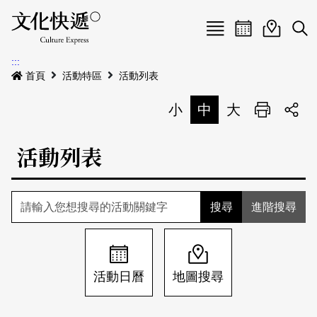
Menu
活動日曆
活動地圖
展
:::
最新公告
首頁
活動特區
活動列表
電子書
小
中
大
列印
專題特區
活動列表
活動特區
本期專題
關於我們
歷史專題
活動列表
進階搜尋
我要刊登
活動日曆
常見問答
地圖搜尋
關於我們
會員基本資料
活動日曆
地圖搜尋
網站導覽
English
刊物索取地點
刊登活動