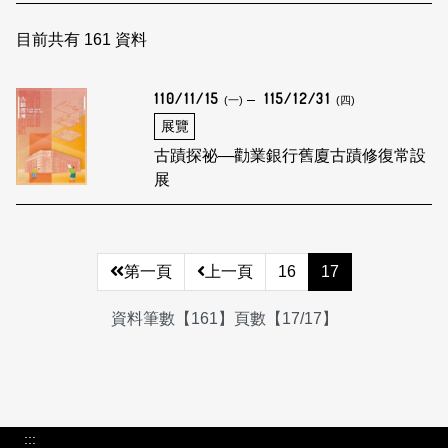
日本語
登入/註冊
訂閱文化快遞
目前共有
161
資料
聯絡我們
110/11/15
115/12/31
(一)
(四)
展覽
古蹟探祕—勸業銀行舊廈古蹟修復常設
展
第一頁
上一頁
16
17
資料筆數【161】頁數【17/17】
:::