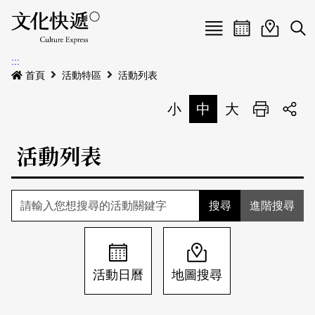
Menu
活動日曆
活動地圖
展
:::
最新公告
首頁
活動特區
活動列表
電子書
小
中
大
列印
專題特區
活動列表
活動特區
本期專題
關於我們
歷史專題
活動列表
進階搜尋
我要刊登
活動日曆
常見問答
地圖搜尋
關於我們
會員基本資料
活動日曆
地圖搜尋
網站導覽
English
刊物索取地點
刊登活動