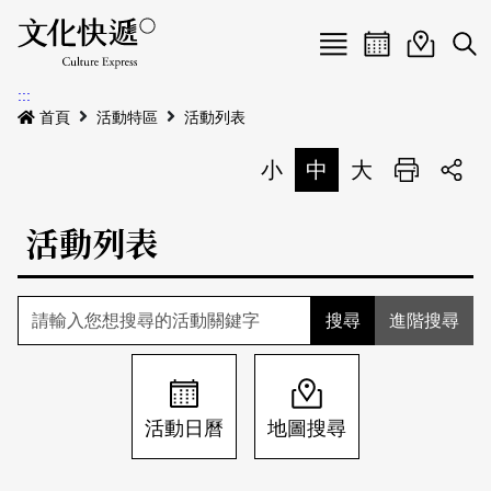
Menu
活動日曆
活動地圖
展
:::
最新公告
首頁
活動特區
活動列表
電子書
小
中
大
列印
專題特區
活動列表
活動特區
本期專題
關於我們
歷史專題
活動列表
進階搜尋
我要刊登
活動日曆
常見問答
地圖搜尋
關於我們
會員基本資料
活動日曆
地圖搜尋
網站導覽
English
刊物索取地點
刊登活動