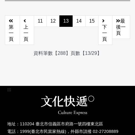
11
12
13
14
15
最
第
上
下
後一
一
一
一
頁
頁
頁
頁
資料筆數【288】頁數【13/29】
:::
地址：110204 臺北市信義區市府路一號四樓東北區
電話：1999(臺北市民當家熱線)，外縣市請撥 02-27208889