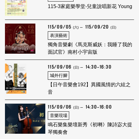
115-3家庭樂學堂-兒童說唱新花 Young
115/09/05
115/09/20
(六)
(日)
表演藝術
獨角音樂劇《馬克斯威妖：我睡了我的
面試官》南村小宇宙版
115/09/06
14:30-16:30
(日)
城外行腳
【日午音樂會192】異國風情的六絃之
音
115/09/06
14:30-16:00
(日)
音樂現場
鳴石樂集樂壇新秀《初囀》陳詩宓大提
琴獨奏會