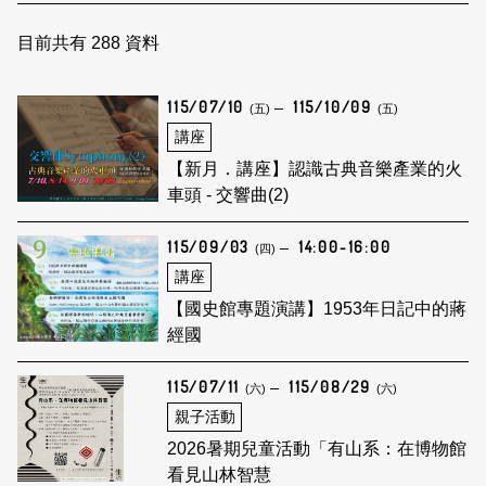
日本語
登入/註冊
訂閱文化快遞
目前共有
288
資料
聯絡我們
115/07/10
115/10/09
(五)
(五)
講座
【新月．講座】認識古典音樂產業的火
車頭 - 交響曲(2)
115/09/03
14:00-16:00
(四)
講座
【國史館專題演講】1953年日記中的蔣
經國
115/07/11
115/08/29
(六)
(六)
親子活動
2026暑期兒童活動「有山系：在博物館
看見山林智慧