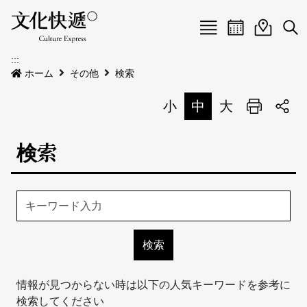
Menu
イベントカレ
イベント
検
:::
新着公告
ホーム
その他
検索
会場
小
中
大
印刷
イベント
会場
検索
私たちについて
会場地図
イベントリスト
イベントカレンダー
私たちについて
サイトマップ
中文
地図検索
English
情報が見つからない時は以下の人気キーワードを参考に
検索してください