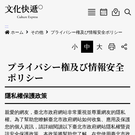
Menu
イベントカレ
イベント
検
:::
新着公告
ホーム
その他
プライバシー権及び情報安全ポリシー
会場
小
中
大
印刷
イベント
会場
プライバシー権及び情報安全
私たちについて
会場地図
イベントリスト
ポリシー
イベントカレンダー
私たちについて
サイトマップ
中文
隱私權保護政策
地図検索
English
親愛的網友，臺北市政府網站非常重視並尊重網友的隱私
權。為了幫助您瞭解臺北市政府網站如何收集、應用及保護
您的個人資訊，請詳細閱讀以下臺北市政府網站隱私權暨資
訊安全保護政策，本政策將幫助您了解，在您使用臺北市政