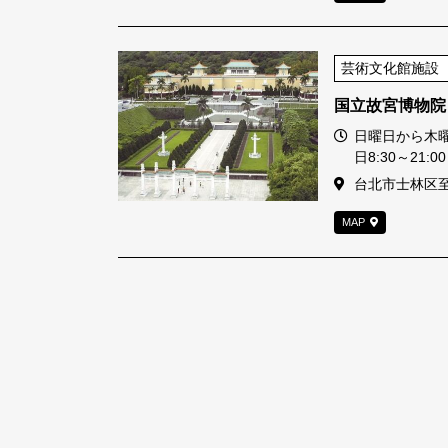
芸術文化館施設
国立故宮博物院
営業時間
日曜日から木曜日
日8:30～21:00
住所
台北市士林区至
MAP