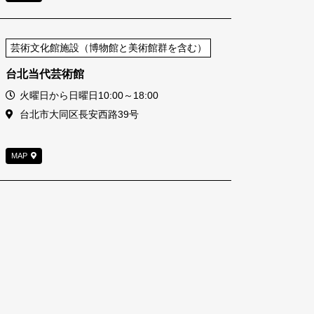
芸術文化館施設（博物館と美術館群を含む）
台北当代芸術館
営業時間
火曜日から日曜日10:00～18:00
住所
台北市大同区長安西路39号
MAP