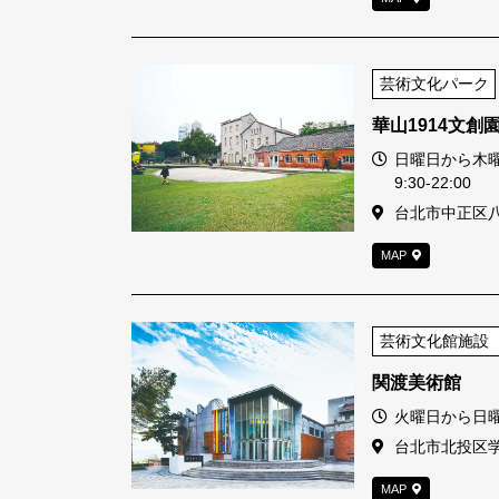
芸術文化パーク
華山1914文創
営業時間
日曜日から木曜日
9:30-22:00
住所
台北市中正区
MAP
芸術文化館施設
関渡美術館
営業時間
火曜日から日曜日1
住所
台北市北投区
MAP