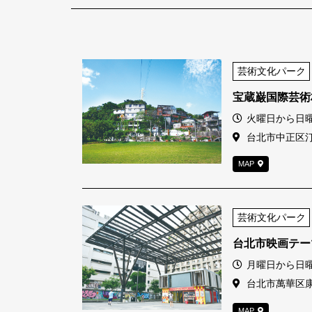
芸術文化パーク
宝蔵巌国際芸術
営業時間
火曜日から日曜日1
住所
台北市中正区汀
MAP
芸術文化パーク
台北市映画テー
営業時間
月曜日から日曜日1
住所
台北市萬華区康
MAP