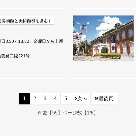
（博物館と美術館群を含む）
8:30～18:30、金曜日から土曜
善路二段221号
1
2
3
4
5
次へ
最後頁
件数【55】ページ数【1/6】