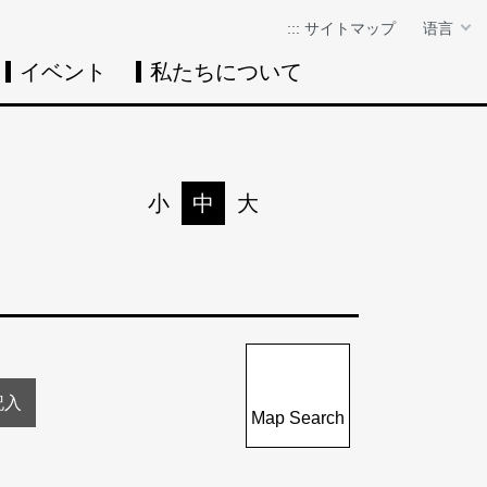
:::
サイトマップ
语言
イベント
私たちについて
イベントカレン
イベント
検
小
中
大
印刷
シェア
Map Search