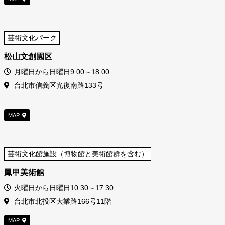
芸術文化パーク
松山文創園区
営業時間
月曜日から日曜日9:00～18:00
住所
台北市信義区光復南路133号
MAP
芸術文化館施設（博物館と美術館群を含む）
鳳甲美術館
営業時間
火曜日から日曜日10:30～17:30
住所
台北市北投区大業路166号11階
MAP