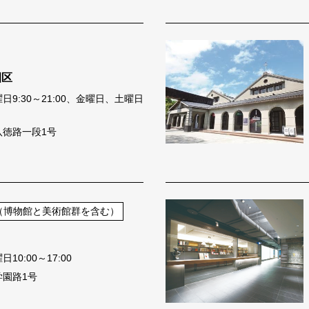
園区
9:30～21:00、金曜日、土曜日
八徳路一段1号
（博物館と美術館群を含む）
0:00～17:00
学園路1号