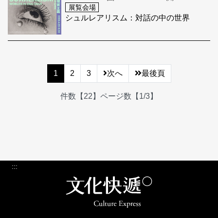
展覧会場
シュルレアリスム：対話の中の世界
1
2
3
次へ
最後頁
件数【22】ページ数【1/3】
:::