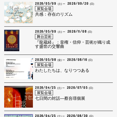
2026/05/09
2026/09/20
(土)
(日)
展覧会場
共感：存在のリズム
2026/05/09
2026/11/08
(土)
(日)
舞台芸術
『龍蔵経』：皇権・信仰・芸術が織り成
す盛世の交響曲
2026/05/08
2026/08/16
(金)
(日)
展覧会場
わたしたちは、なりつつある
2026/04/25
2026/07/05
(土)
(日)
展覧会場
七日間の対話―蔡咅璟個展
2026/04/25
2026/08/30
(土)
(日)