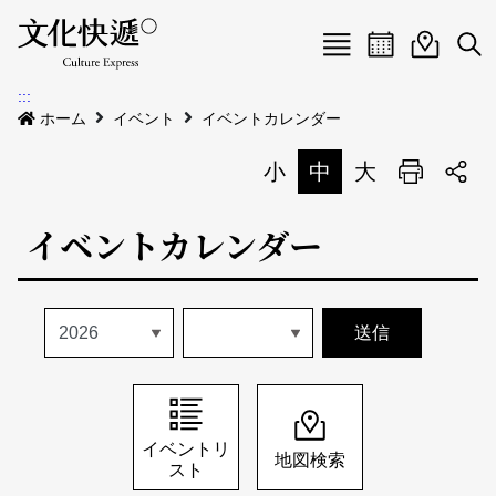
Menu
イベントカレ
イベント
検
:::
新着公告
ホーム
イベント
イベントカレンダー
会場
小
中
大
印刷
イベント
会場
イベントカレンダー
私たちについて
会場地図
イベントリスト
イベントカレンダー
私たちについて
サイトマップ
中文
地図検索
English
イベントリ
地図検索
スト